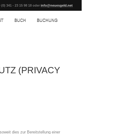
 (0) 341 - 23 15 98 18 oder
info@neuesgeld.net
ST
BUCH
BUCHUNG
TZ (PRIVACY
oweit dies zur Bereitstellung einer