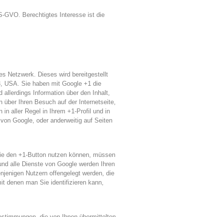
DS-GVO. Berechtigtes Interesse ist die
es Netzwerk. Dieses wird bereitgestellt
, USA. Sie haben mit Google +1 die
d allerdings Information über den Inhalt,
 über Ihren Besuch auf der Internetseite,
n aller Regel in Ihrem +1-Profil und in
von Google, oder anderweitig auf Seiten
 Sie den +1-Button nutzen können, müssen
 und alle Dienste von Google werden Ihren
enjenigen Nutzern offengelegt werden, die
it denen man Sie identifizieren kann,
estimmungen, die von Ihnen übermittelten