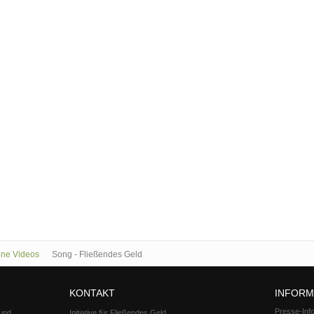
ene Videos
Song - Fließendes Geld
KONTAKT
INFORM
Presse-Inf
 und
Initiative für Fließendes Geld