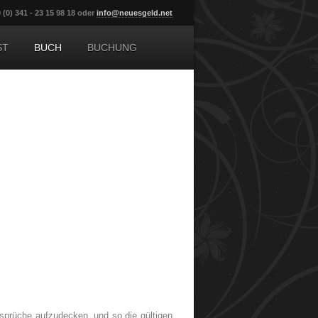
 (0) 341 - 23 15 98 18 oder
info@neuesgeld.net
ST
BUCH
BUCHUNG
rsprüche aufzudecken, und so die gültigen