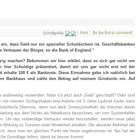
Print
Be the first to comment!
Schriftgröße
h ein, dass Geld nur ein spezieller Schuldschein ist. Geschäftsbanken
s Vertrauen der Bürger, so die Bank of England.“
utzig machen? Bekommen wir hier erklärt, dass es sich gar nicht um
hier Schuldige präsentiert, damit wir uns gar nicht erst mit der
 erhalte 100 € als Banknote. Diese Einnahme gebe ich natürlich bei
inem Bankhaus und zahle den Betrag auf meinem Girokonto ein. Auf
e anderweitig verwenden. Habe ich jetzt auch „Geld“ geschöpft? Oder sind
h mit meinem Sichtguthaben eine Anleihe mit 5 Jahre Laufzeit kaufe, kann
atsächliche Dilemma, wenn nun dank Zinseszinseffekt die Volumen dieser
Schöpfung aus dem Nichts als Nebelkerze bezeichnen, um vom Systemfehler
. Um das notwendige Vertrauen wieder herzustellen, werden neue (alte)
n Wirkung zu Gunsten einer Minderheit erhalten. Die absolute Mehrheit der
 sich, dass man am gleichen Punkt wie heute angekommen ist. Nur hat der
che Grundlage liefern, damit es besser kommt.