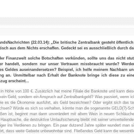
andsNachrichten (22.03.14): „Die britische Zentralbank gesteht öffentlic
isch aus dem Nichts erschaffen. Gedeckt sei es ausschließlich durch da
der Finanzwelt solche Botschaften verkünden, sollte uns das nicht st
er handelt, sondern nur unser Vertrauen missbraucht wurde? Werden 
es Geldes auseinandersetzen? Beispiel, ich helfe meinem Nachbarn und
ung an. Unmittelbar nach Erhalt der Banknote bringe ich diese zu e
ug erscheint...
in Höhe von 100 €. Zusätzlich hat meine Filiale die Banknote und kann dies
kein Geld, sondern ein Anspruch auf Zentralbankgeld? Was passiert, wenn ic
ie es die Ökonomie ausführt, als Geld bezeichnen? Oder ergibt sich das t
l wachsen? Würde es sich so verhalten, könnte man die sogenannte GELD(?)-
en ist, beginnt man dann unverändert mit altem Wein in neuen Schläuchen
auptsache, die destruktive Umlaufsicherung bleibt mit seiner umverteilende
ubiger ins Verdienen zu bringen. Ein paar dutzend Jahre später wundert man
rt, dass weite Gebiete unbewohnbar sind. Fließendes Geld kann die wesentli