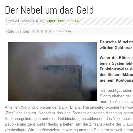
Der Nebel um das Geld
Post
23. März 2014
By
Super User
In
2014
Rate this item
(0 Stimmen)
Deutsche Mittelst
würden Geld prakt
Wenn die Eliten 
einen Systemfehl
Funktionsweise d
der Steuererklär
meinem Kontoausz
ein Sichtguthaben 
Sichtguthaben gar 
man die Anleihe, w
Anleihen (Verbindlichkeiten der Bank, Bilanz, Passivseite) exponentiel
„Zins“ abzulenken. Nachdem das alte System an seinen Anschlag gestoß
Bankenregulierungen und eine Golddeckung beschlossen, das Volk jubelt. H
Bevölkerung geht weiter fleißig arbeiten, um die Zinsansprüche der Glä
zinsbedingte Wirtschaftswachstumszwang unseren Planeten so weit zerstö