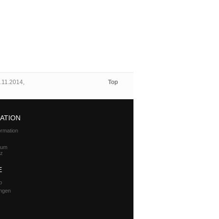
.11.2014,
Top
ATION
ormation
zum
tz
E
p
ungen