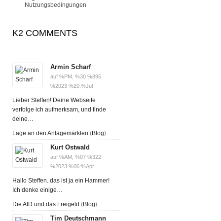
Nutzungsbedingungen
K2 COMMENTS
Armin Scharf
auf %PM, %30 %895
%2023 %20:%Jul
Lieber Steffen! Deine Webseite
verfolge ich aufmerksam, und finde
deine…
Lage an den Anlagemärkten
(
Blog
)
Kurt Ostwald
auf %AM, %07 %322
%2023 %06:%Apr
Hallo Steffen. das ist ja ein Hammer!
Ich denke einige…
Die AfD und das Freigeld
(
Blog
)
Tim Deutschmann