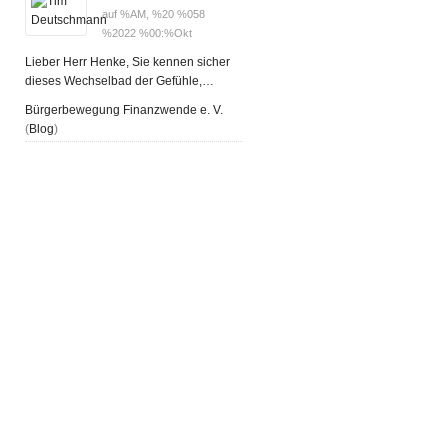
auf %AM, %20 %058
%2022 %00:%Okt
Lieber Herr Henke, Sie kennen sicher
dieses Wechselbad der Gefühle,…
Bürgerbewegung Finanzwende e. V.
(
Blog
)