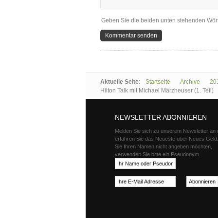
Geben Sie die beiden unten stehenden Wört
Aktuelle Seite:
Startseite
Archive
20
Hilton Talk mit Michael Märzheuser (1. Teil)
NEWSLETTER ABONNIEREN
Melden Sie sich zu unserem Newsletter an
erfahren Sie das Neueste über Neues Gel
Sie Ihren Namen nicht angeben möchten,
verwenden Sie bitte ein Pseudonym.