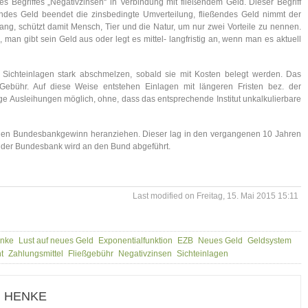
s Begriffes „Negativzinsen“ in Verbindung mit fließendem Geld. Dieser Begriff
ßendes Geld beendet die zinsbedingte Umverteilung, fließendes Geld nimmt der
ng, schützt damit Mensch, Tier und die Natur, um nur zwei Vorteile zu nennen.
an gibt sein Geld aus oder legt es mittel- langfristig an, wenn man es aktuell
 Sichteinlagen stark abschmelzen, sobald sie mit Kosten belegt werden. Das
Gebühr. Auf diese Weise entstehen Einlagen mit längeren Fristen bez. der
tige Ausleihungen möglich, ohne, dass das entsprechende Institut unkalkulierbare
 den Bundesbankgewinn heranziehen. Dieser lag in den vergangenen 10 Jahren
nn der Bundesbank wird an den Bund abgeführt.
Last modified on Freitag, 15. Mai 2015 15:11
enke
Lust auf neues Geld
Exponentialfunktion
EZB
Neues Geld
Geldsystem
t
Zahlungsmittel
Fließgebühr
Negativzinsen
Sichteinlagen
 HENKE