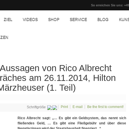
So erreichen Sie uns: +49
ZIEL
VIDEOS
SHOP
SERVICE
BLOG
KUN
NZEN
Aussagen von Rico Albrecht
räches am 26.11.2014, Hilton
Märzheuser (1. Teil)
Print
E-mail
Be the first to comment!
Schriftgröße
Rico Albrecht sagt: „… Es gibt ein Geldsystem, das nennt sich
fließendes Geld, … Es gibt eine Fließgebühr und über diese
Negativzinsen wird der Staatshaushalt finanziert...“