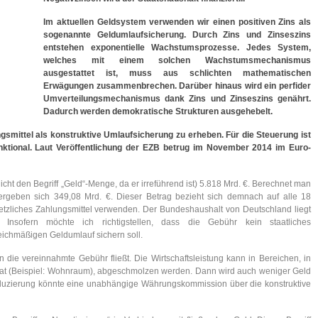
Im aktuellen Geldsystem verwenden wir einen positiven Zins als
sogenannte Geldumlaufsicherung. Durch Zins und Zinseszins
entstehen exponentielle Wachstumsprozesse. Jedes System,
welches mit einem solchen Wachstumsmechanismus
ausgestattet ist, muss aus schlichten mathematischen
Erwägungen zusammenbrechen. Darüber hinaus wird ein perfider
Umverteilungsmechanismus dank Zins und Zinseszins genährt.
Dadurch werden demokratische Strukturen ausgehebelt.
ungsmittel als konstruktive Umlaufsicherung zu erheben. Für die Steuerung ist
nktional. Laut Veröffentlichung der EZB betrug im November 2014 im Euro-
cht den Begriff „Geld“-Menge, da er irreführend ist) 5.818 Mrd. €. Berechnet man
ergeben sich 349,08 Mrd. €. Dieser Betrag bezieht sich demnach auf alle 18
etzliches Zahlungsmittel verwenden. Der Bundeshaushalt von Deutschland liegt
Insofern möchte ich richtigstellen, dass die Gebühr kein staatliches
eichmäßigen Geldumlauf sichern soll.
 die vereinnahmte Gebühr fließt. Die Wirtschaftsleistung kann in Bereichen, in
hat (Beispiel: Wohnraum), abgeschmolzen werden. Dann wird auch weniger Geld
eduzierung könnte eine unabhängige Währungskommission über die konstruktive