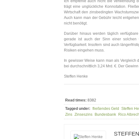
Ich empfehle auch nicht die Verwendung de
trägt eine unglückliche Konnotation. Flie
Wirtschaft den zinsbedingten Wachstumszwa
Auch kann man der Gebühr leicht entgehen, m
nicht benötigt.
Darüber hinaus werden täglich verfügbare
gerade ist auch der Sinn einer solchen 
Verfügbarkeit. Insofern sind auch längerfris
Risiken eingehen muss.
In gewisser Weise kann man als Vergleich
bei durchschnittlich 3,24 Mrd. €. Der Gewi
Steffen Henke
Read times:
8382
Tagged under:
fließendes Geld
Steffen H
Zins
Zinseszins
Bundesbank
Rico Albrech
STEFFEN