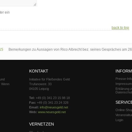
er ein
back to top
15
Bemerkungen zu Aussagen von Rico Albrecht bez. seines Gespräches am 26
KONTAKT
INFORM
Presse-Inf
 und
Initiative für Fließendes Geld
Impressum
d. Wenn
Trufanowstr. 33
04105 Leipzig
Erklärung 
Datenschu
Tel:
+49 (0) 341 23 15 98 18
SERVIC
Fax:
+49 (0) 341 23 24 328
Email:
info@neuesgeld.net
Online-Sho
Web:
www.neuesgeld.net
Veranstalt
Login
VERNETZEN