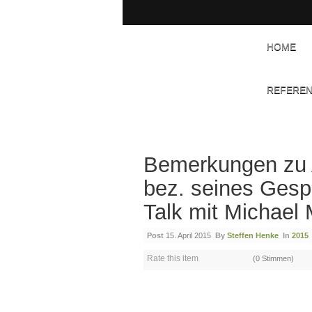
HOME
REFERE
Bemerkungen zu 
bez. seines Gesp
Talk mit Michael 
Post
15. April 2015
By
Steffen Henke
In
2015
Rate this item
(0 Stimmen)