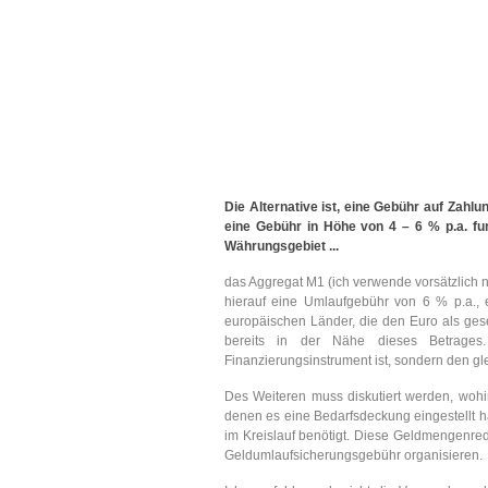
Die Alternative ist, eine Gebühr auf Zahl
eine Gebühr in Höhe von 4 – 6 % p.a. fu
Währungsgebiet ...
das Aggregat M1 (ich verwende vorsätzlich ni
hierauf eine Umlaufgebühr von 6 % p.a., 
europäischen Länder, die den Euro als ges
bereits in der Nähe dieses Betrages. 
Finanzierungsinstrument ist, sondern den gl
Des Weiteren muss diskutiert werden, wohin
denen es eine Bedarfsdeckung eingestellt 
im Kreislauf benötigt. Diese Geldmengenr
Geldumlaufsicherungsgebühr organisieren.