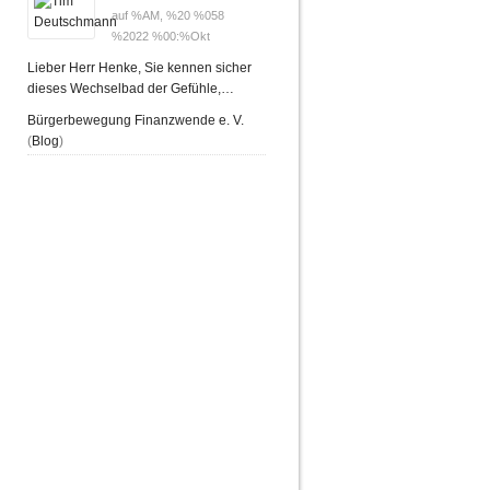
auf %AM, %20 %058
%2022 %00:%Okt
Lieber Herr Henke, Sie kennen sicher
dieses Wechselbad der Gefühle,…
Bürgerbewegung Finanzwende e. V.
(
Blog
)