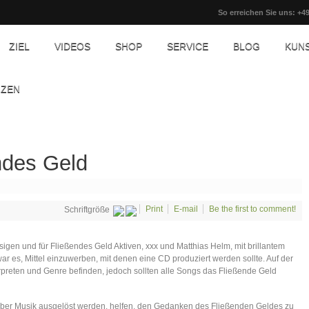
So erreichen Sie uns: +49
ZIEL
VIDEOS
SHOP
SERVICE
BLOG
KUN
NZEN
ndes Geld
Print
E-mail
Be the first to comment!
Schriftgröße
ssigen und für Fließendes Geld Aktiven, xxx und Matthias Helm, mit brillantem
r es, Mittel einzuwerben, mit denen eine CD produziert werden sollte. Auf der
erpreten und Genre befinden, jedoch sollten alle Songs das Fließende Geld
 über Musik ausgelöst werden, helfen, den Gedanken des Fließenden Geldes zu