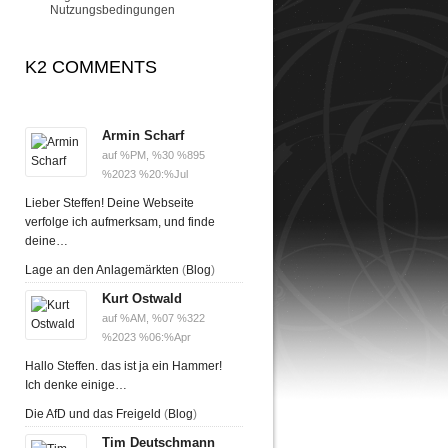
Nutzungsbedingungen
K2 COMMENTS
Armin Scharf
auf %PM, %30 %895
%2023 %20:%Jul
Lieber Steffen! Deine Webseite
verfolge ich aufmerksam, und finde
deine…
Lage an den Anlagemärkten
(
Blog
)
Kurt Ostwald
auf %AM, %07 %322
%2023 %06:%Apr
Hallo Steffen. das ist ja ein Hammer!
Ich denke einige…
Die AfD und das Freigeld
(
Blog
)
Tim Deutschmann