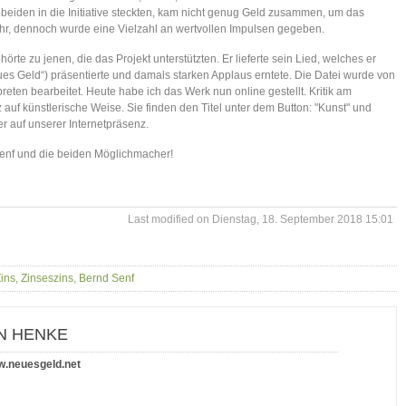
e beiden in die Initiative steckten, kam nicht genug Geld zusammen, um das
ehr, dennoch wurde eine Vielzahl an wertvollen Impulsen gegeben.
örte zu jenen, die das Projekt unterstützten. Er lieferte sein Lied, welches er
ues Geld“) präsentierte und damals starken Applaus erntete. Die Datei wurde von
reten bearbeitet. Heute habe ich das Werk nun online gestellt. Kritik am
f künstlerische Weise. Sie finden den Titel unter dem Button: "Kunst" und
er auf unserer Internetpräsenz.
Senf und die beiden Möglichmacher!
Last modified on Dienstag, 18. September 2018 15:01
ins, Zinseszins, Bernd Senf
N HENKE
.neuesgeld.net