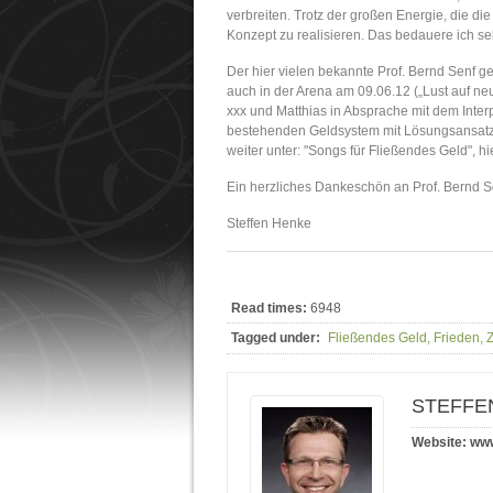
verbreiten. Trotz der großen Energie, die di
Konzept zu realisieren. Das bedauere ich s
Der hier vielen bekannte Prof. Bernd Senf geh
auch in der Arena am 09.06.12 („Lust auf ne
xxx und Matthias in Absprache mit dem Interp
bestehenden Geldsystem mit Lösungsansatz au
weiter unter: "Songs für Fließendes Geld", hi
Ein herzliches Dankeschön an Prof. Bernd 
Steffen Henke
Read times:
6948
Tagged under:
Fließendes Geld, Frieden, Z
STEFFE
Website:
www