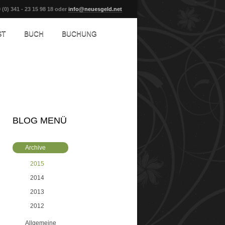
 (0) 341 - 23 15 98 18 oder
info@neuesgeld.net
ST
BUCH
BUCHUNG
BLOG MENÜ
Archive
2015
2014
2013
2012
Allgemeine