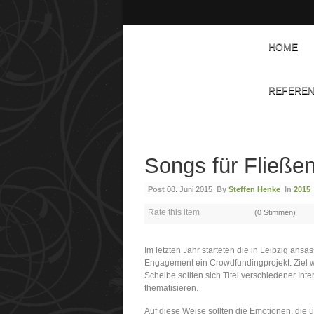
HOME
REFERE
Songs für Fließe
Post
08. Juni 2015
By
Steffen Henke
In
2015
Rate this item
(0 Stimmen)
Im letzten Jahr starteten die in Leipzig ansä
Engagement ein Crowdfundingprojekt. Ziel wa
Scheibe sollten sich Titel verschiedener Int
thematisieren.
Auf diese Weise sollten die Emotionen, die