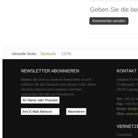
Geben Sie die be
Aktuelle Seite:
Startseite
CETA
NEWSLETTER ABONNIEREN
KONTAKT
Melden Sie sich zu unserem Newsletter an und
Initiative für 
erfahren Sie das Neueste über Neues Geld. Wenn
Trufanowstr. 
Sie Ihren Namen nicht angeben möchten,
04105 Leipzig
verwenden Sie bitte ein Pseudonym.
Tel:
+49 (0) 3
Fax:
+49 (0) 
Email:
info@n
Web:
www.neu
VERNETZ
Facebook