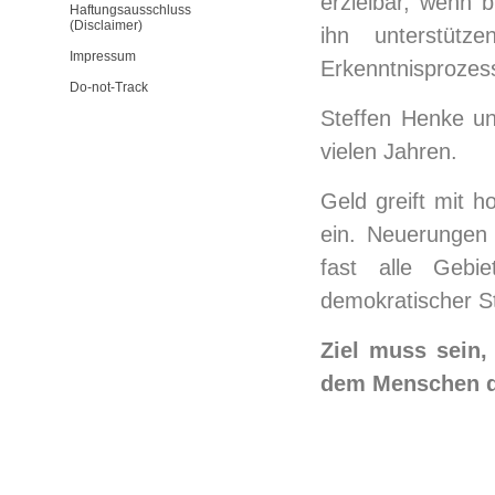
erzielbar, wenn 
Haftungsausschluss
(Disclaimer)
ihn unterstütz
Impressum
Erkenntnisprozess
Do-not-Track
Steffen Henke unt
vielen Jahren.
Geld greift mit h
ein. Neuerungen 
fast alle Gebi
demokratischer S
Ziel muss sein
dem Menschen d