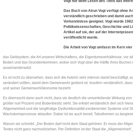
Vogt nur beim Lesen des Titels das Inte
Das Buch von Alrun Vogt verfügt ohne Anh
verständlich geschrieben und damit auc
Vorkenntnisse geeignet. Vogt wurde 1982
Politikwissenschaften, Geschichte und Li
Artikel auf sie, der auf der Internetpräs
veröffentlicht wurde.
Die Arbeit von Vogt umfasst im Kern vie
das Geldsystem, die Art unseres Wirtschaftens, die Eigentumsverhältnisse, vor 
Boden und das Grundeinkommen, wobei sich Vogt über die Hälfte ihres Buches
auseinandersetzt.
Es ist nicht zu übersehen, dass sich die Autorin sehr intensiv damit beschäftigt,
verändert sollten, damit dem Gemeinwohl gedient ist. Insofern verständlich, dass
und seiner Gemeinwohlökonomie bezieht.
Es überrascht dann auch nicht, dass sie deutlich die umverteilende Wirkung von 
größer null Prozent und Bodenbesitz sieht. Sie erklärt verständlich den sich hi
Allgemeinheit und die langfristige Dysfunktionalität existierender Systeme und S
Wachstumsprozesse ablaufen. Dabei ist sie auch bereit, Tabuthemen zu tangiere
Warum sie schreibt: „Der Boden darf nicht dem Staat gehören. Er muss der Allgem
Textes nicht ganz nachvollziehen. Per Definition ist der Staat die „Allgemeinheit