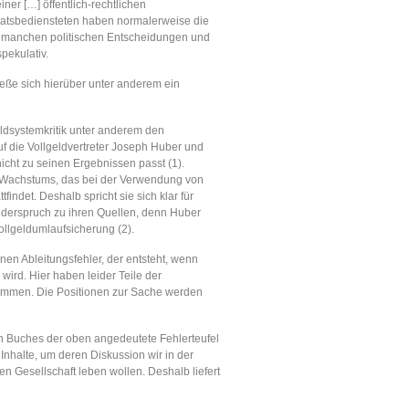
ner […] öffentlich-rechtlichen
taatsbediensteten haben normalerweise die
hen manchen politischen Entscheidungen und
pekulativ.
ließe sich hierüber unter anderem ein
eldsystemkritik unter anderem den
auf die Vollgeldvertreter Joseph Huber und
 nicht zu seinen Ergebnissen passt (1).
en Wachstums, das bei der Verwendung von
indet. Deshalb spricht sie sich klar für
Widerspruch zu ihren Quellen, denn Huber
ollgeldumlaufsicherung (2).
en Ableitungsfehler, der entsteht, wenn
wird. Hier haben leider Teile der
ommen. Die Positionen zur Sache werden
en Buches der oben angedeutete Fehlerteufel
 Inhalte, um deren Diskussion wir in der
n Gesellschaft leben wollen. Deshalb liefert