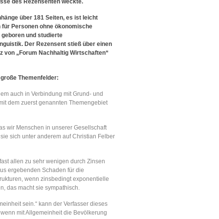
resse des Rezensenten weckte.
änge über 181 Seiten, es ist leicht
h für Personen ohne ökonomische
 geboren und studierte
nguistik. Der Rezensent stieß über einen
enz von „Forum Nachhaltig Wirtschaften“
r große Themenfelder:
allem auch in Verbindung mit Grund- und
 mit dem zuerst genannten Themengebiet
 was wir Menschen in unserer Gesellschaft
 sie sich unter anderem auf Christian Felber
fast allen zu sehr wenigen durch Zinsen
eraus ergebenden Schaden für die
trukturen, wenn zinsbedingt exponentielle
n, das macht sie sympathisch.
einheit sein.“ kann der Verfasser dieses
“, wenn mit Allgemeinheit die Bevölkerung