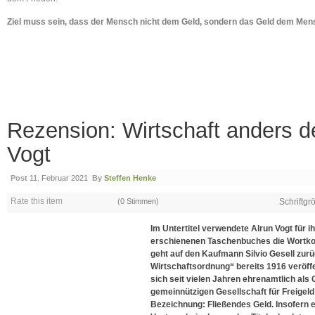
Ziel muss sein, dass der Mensch nicht dem Geld, sondern das Geld dem Mens
Rezension: Wirtschaft anders d
Vogt
Post
11. Februar 2021
By
Steffen Henke
Rate this item
(0 Stimmen)
Schriftgr
Im Untertitel verwendete Alrun Vogt für 
erschienenen Taschenbuches die Wortkomb
geht auf den Kaufmann Silvio Gesell zurü
Wirtschaftsordnung“ bereits 1916 veröffe
sich seit vielen Jahren ehrenamtlich als
gemeinnützigen Gesellschaft für Freigeld 
Bezeichnung: Fließendes Geld. Insofern e