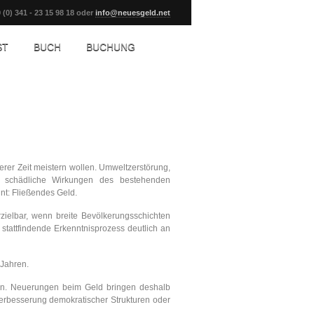
 (0) 341 - 23 15 98 18 oder
info@neuesgeld.net
ST
BUCH
BUCHUNG
rer Zeit meistern wollen. Umweltzerstörung,
em schädliche Wirkungen des bestehenden
nnt: Fließendes Geld.
ielbar, wenn breite Bevölkerungsschichten
tattfindende Erkenntnisprozess deutlich an
 Jahren.
 ein. Neuerungen beim Geld bringen deshalb
 Verbesserung demokratischer Strukturen oder