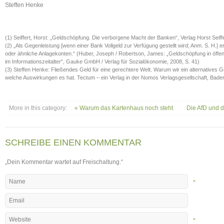
Steffen Henke
(1) Seiffert, Horst: „Geldschöpfung. Die verborgene Macht der Banken“, Verlag Horst Seiffe
(2) „Als Gegenleistung [wenn einer Bank Vollgeld zur Verfügung gestellt wird; Anm. S. H.] 
oder ähnliche Anlagekonten.“ (Huber, Joseph / Robertson, James: „Geldschöpfung in öffe
im Informationszeitalter“, Gauke GmbH / Verlag für Sozialökonomie, 2008, S. 41)
(3) Steffen Henke: Fließendes Geld für eine gerechtere Welt. Warum wir ein alternatives 
welche Auswirkungen es hat. Tectum – ein Verlag in der Nomos Verlagsgesellschaft, Bad
More in this category:
« Warum das Kartenhaus noch steht
Die AfD und d
SCHREIBE EINEN KOMMENTAR
„Dein Kommentar wartet auf Freischaltung.“
*
*