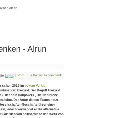
chen dient.
enken - Alrun
Print
Be the first to comment!
öße
ihr schon 2016 im
oekom Verlag
ination: Freigeld. Der Begriff Freigeld
ck, der sein Hauptwerk „Die Natürliche
ntlichte. Der Autor dieses Textes setzt
 Gesellschafter-Geschäftsführer einer
ein, jedoch verwendet er die alternative
rklärt sich von selbst, wieso das Werk von