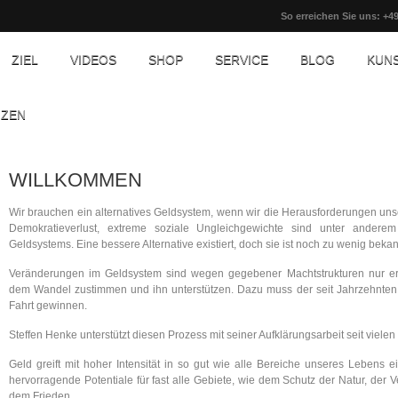
So erreichen Sie uns: +49
ZIEL
VIDEOS
SHOP
SERVICE
BLOG
KUN
NZEN
WILLKOMMEN
Wir brauchen ein alternatives Geldsystem, wenn wir die Herausforderungen unse
Demokratieverlust, extreme soziale Ungleichgewichte sind unter ander
Geldsystems. Eine bessere Alternative existiert, doch sie ist noch zu wenig beka
Veränderungen im Geldsystem sind wegen gegebener Machtstrukturen nur erz
dem Wandel zustimmen und ihn unterstützen. Dazu muss der seit Jahrzehnten s
Fahrt gewinnen.
Steffen Henke unterstützt diesen Prozess mit seiner Aufklärungsarbeit seit vielen
Geld greift mit hoher Intensität in so gut wie alle Bereiche unseres Lebens
hervorragende Potentiale für fast alle Gebiete, wie dem Schutz der Natur, der
dem Frieden.