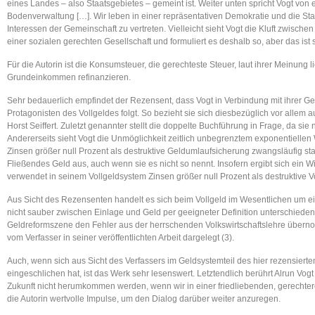
eines Landes – also Staatsgebietes – gemeint ist. Weiter unten spricht Vogt von ei
Bodenverwaltung […]. Wir leben in einer repräsentativen Demokratie und die S
Interessen der Gemeinschaft zu vertreten. Vielleicht sieht Vogt die Kluft zwisc
einer sozialen gerechten Gesellschaft und formuliert es deshalb so, aber das ist s
Für die Autorin ist die Konsumsteuer, die gerechteste Steuer, laut ihrer Meinung 
Grundeinkommen refinanzieren.
Sehr bedauerlich empfindet der Rezensent, dass Vogt in Verbindung mit ihrer G
Protagonisten des Vollgeldes folgt. So bezieht sie sich diesbezüglich vor allem 
Horst Seiffert. Zuletzt genannter stellt die doppelte Buchführung in Frage, da sie
Andererseits sieht Vogt die Unmöglichkeit zeitlich unbegrenztem exponentiell
Zinsen größer null Prozent als destruktive Geldumlaufsicherung zwangsläufig stattf
Fließendes Geld aus, auch wenn sie es nicht so nennt. Insofern ergibt sich ein 
verwendet in seinem Vollgeldsystem Zinsen größer null Prozent als destruktive V
Aus Sicht des Rezensenten handelt es sich beim Vollgeld im Wesentlichen um ein
nicht sauber zwischen Einlage und Geld per geeigneter Definition unterschieden 
Geldreformszene den Fehler aus der herrschenden Volkswirtschaftslehre übern
vom Verfasser in seiner veröffentlichten Arbeit dargelegt (3).
Auch, wenn sich aus Sicht des Verfassers im Geldsystemteil des hier rezensiert
eingeschlichen hat, ist das Werk sehr lesenswert. Letztendlich berührt Alrun Vogt
Zukunft nicht herumkommen werden, wenn wir in einer friedliebenden, gerechtere
die Autorin wertvolle Impulse, um den Dialog darüber weiter anzuregen.