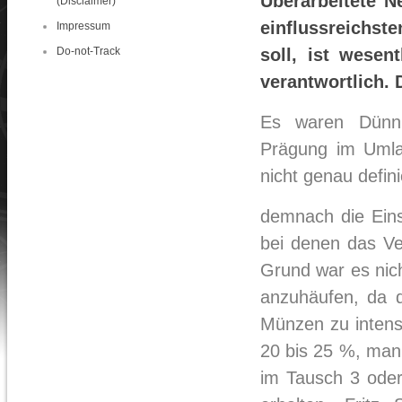
Überarbeitete Ne
(Disclaimer)
einflussreichst
Impressum
Do-not-Track
soll, ist wesen
verantwortlich. D
Es waren Dünnb
Prägung im Umla
nicht genau defin
demnach die Einsa
bei denen das Ve
Grund war es nich
anzuhäufen, da 
Münzen zu intens
20 bis 25 %, man
im Tausch 3 oder