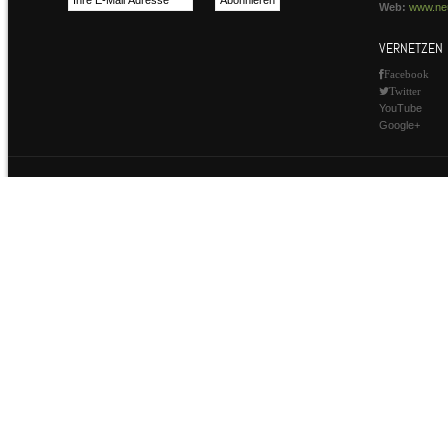
Web:
www.neu
VERNETZEN
Facebook
Twitter
YouTube
Google+