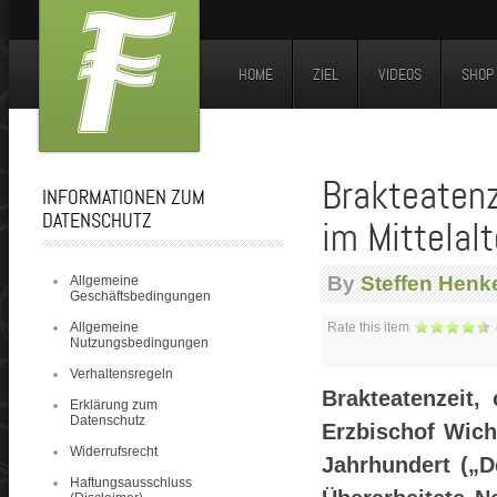
HOME
ZIEL
VIDEOS
SHOP
Brakteatenz
INFORMATIONEN ZUM
DATENSCHUTZ
im Mittelalt
By
Steffen Henk
Allgemeine
Geschäftsbedingungen
Allgemeine
Rate this item
Nutzungsbedingungen
Verhaltensregeln
Brakteatenzeit,
Erklärung zum
Datenschutz
Erzbischof Wic
Widerrufsrecht
Jahrhundert („D
Haftungsausschluss