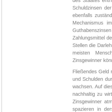
des Staates entr
Schuldzinsen der
ebenfalls zustän
Mechanismus imm
Guthabenszinsen
Zahlungsmittel de
Stellen die Darle
meisten Mensc
Zinsgewinner kön
Fließendes Geld
und Schulden dur
wachsen. Auf die
nachhaltig zu wi
Zinsgewinner at
spazieren in de