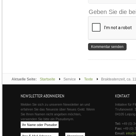
Geben Sie die be
Aktuelle Seite:
Startseite
Service
Texte
Brakteatenzeit, ca. 11
NEWSLETTER ABONNIEREN
KONTAKT
Melden Sie sich zu unserem Newsletter an und
Initiative für 
erfahren Sie das Neueste über Neues Geld. Wenn
Trufanowstr. 
Sie Ihren Namen nicht angeben möchten,
04105 Leipzig
verwenden Sie bitte ein Pseudonym.
Tel:
+49 (0) 3
Fax:
+49 (0) 
Email:
info@n