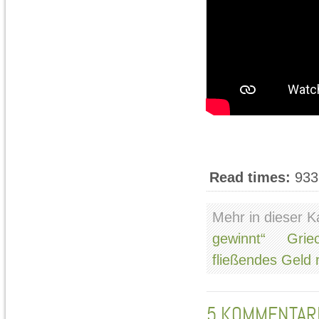
Read times:
933
Mehr in dieser K
gewinnt“
Grie
fließendes Geld r
5
KOMMENTAR