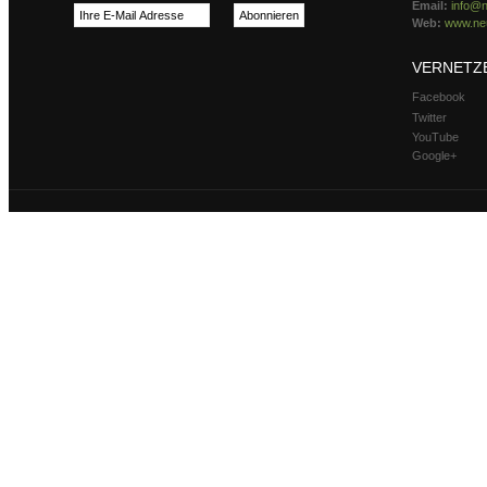
Email:
info@n
Web:
www.neu
VERNETZ
Facebook
Twitter
YouTube
Google+