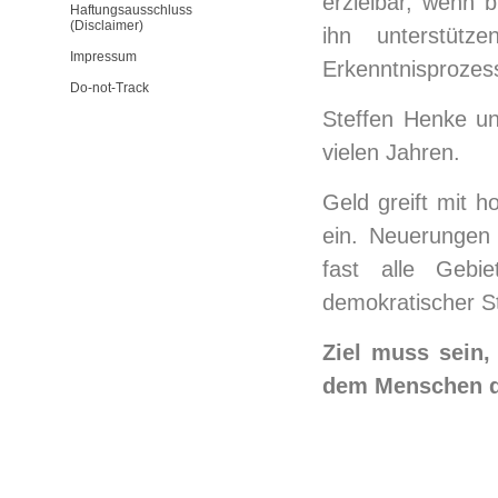
erzielbar, wenn 
Haftungsausschluss
(Disclaimer)
ihn unterstütz
Impressum
Erkenntnisprozess
Do-not-Track
Steffen Henke unt
vielen Jahren.
Geld greift mit h
ein. Neuerungen 
fast alle Gebi
demokratischer S
Ziel muss sein
dem Menschen d