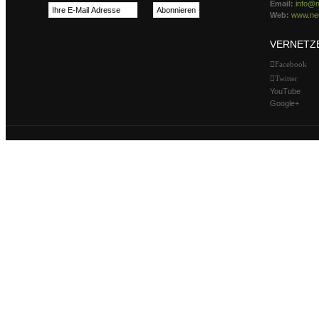
Email:
info@n
Web:
www.neu
VERNETZ
Facebook
Twitter
YouTube
Google+