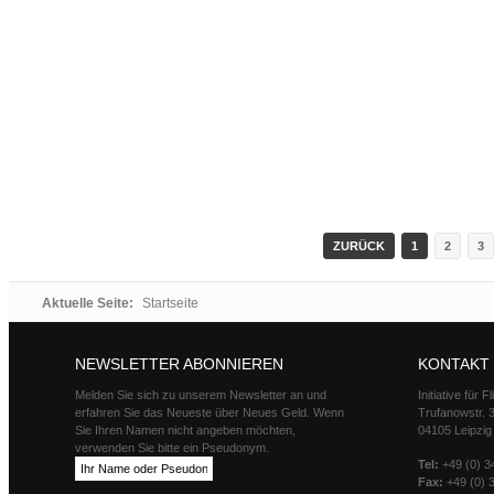
ZURÜCK
1
2
3
Aktuelle Seite:
Startseite
NEWSLETTER ABONNIEREN
KONTAKT
Melden Sie sich zu unserem Newsletter an und
Initiative für 
erfahren Sie das Neueste über Neues Geld. Wenn
Trufanowstr. 
Sie Ihren Namen nicht angeben möchten,
04105 Leipzig
verwenden Sie bitte ein Pseudonym.
Tel:
+49 (0) 3
Fax:
+49 (0) 