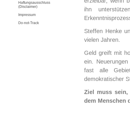
erzielbar, wenn 
Haftungsausschluss
(Disclaimer)
ihn unterstütz
Impressum
Erkenntnisprozess
Do-not-Track
Steffen Henke unt
vielen Jahren.
Geld greift mit h
ein. Neuerungen 
fast alle Gebi
demokratischer S
Ziel muss sein
dem Menschen d