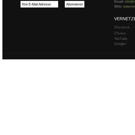
Email:
info@n
Web:
www.neu
VERNETZ
Facebook
Twitter
YouTube
Google+