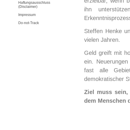
erzielbar, wenn 
Haftungsausschluss
(Disclaimer)
ihn unterstütz
Impressum
Erkenntnisprozess
Do-not-Track
Steffen Henke unt
vielen Jahren.
Geld greift mit h
ein. Neuerungen 
fast alle Gebi
demokratischer S
Ziel muss sein
dem Menschen d