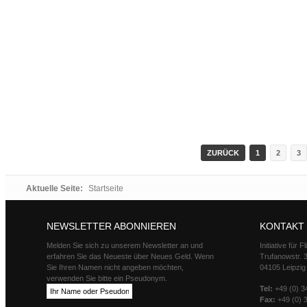
ZURÜCK
1
2
3
Aktuelle Seite:
Startseite
NEWSLETTER ABONNIEREN
KONTAKT
Melden Sie sich zu unserem Newsletter an und
Initiative für 
erfahren Sie das Neueste über Neues Geld. Wenn
Trufanowstr. 
Sie Ihren Namen nicht angeben möchten,
04105 Leipzig
verwenden Sie bitte ein Pseudonym.
Tel:
+49 (0) 3
Fax:
+49 (0) 