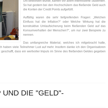
Uni beworben wurde, kamen vor allem interessierte Studenten.
So hat gestern bei den Hochschülern das fließende Geld auch
die Konten der Credit Points aufgefüllt.
Auffällig waren die sehr tiefgreifenden Fragen: „Welchen
Einfluss hat die Inflation?“ oder Welche Wirkung hat die
konstruktive Umlaufsicherung beim fließenden Geld auf das
Konsumverhalten der Menschen?“, um nur zwei Beispiele zu
nennen.
Das umfangreiche Material, welches ich mitgebracht hatte,
ich haben viele Teilnehmer Lust auf mehr. Insofern danke ich den Organisatoren
 geschafft, dass ein wertvoller Impuls im Sinne des fließenden Geldes gegeben
UND DIE "GELD"-