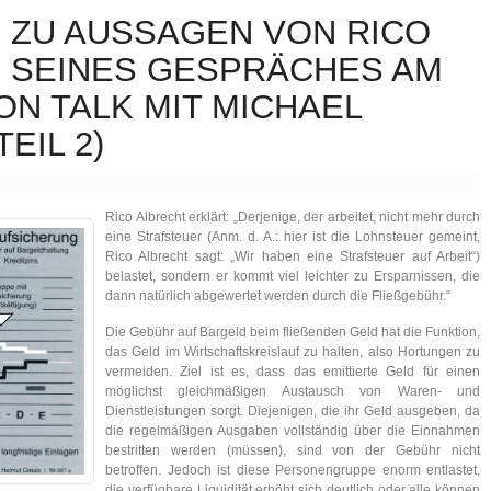
ZU AUSSAGEN VON RICO
. SEINES GESPRÄCHES AM
LTON TALK MIT MICHAEL
EIL 2)
Rico Albrecht erklärt: „Derjenige, der arbeitet, nicht mehr durch
eine Strafsteuer (Anm. d. A.: hier ist die Lohnsteuer gemeint,
Rico Albrecht sagt: „Wir haben eine Strafsteuer auf Arbeit“)
belastet, sondern er kommt viel leichter zu Ersparnissen, die
dann natürlich abgewertet werden durch die Fließgebühr.“
Die Gebühr auf Bargeld beim fließenden Geld hat die Funktion,
das Geld im Wirtschaftskreislauf zu halten, also Hortungen zu
vermeiden. Ziel ist es, dass das emittierte Geld für einen
möglichst gleichmäßigen Austausch von Waren- und
Dienstleistungen sorgt. Diejenigen, die ihr Geld ausgeben, da
die regelmäßigen Ausgaben vollständig über die Einnahmen
bestritten werden (müssen), sind von der Gebühr nicht
betroffen. Jedoch ist diese Personengruppe enorm entlastet,
die verfügbare Liquidität erhöht sich deutlich oder alle können