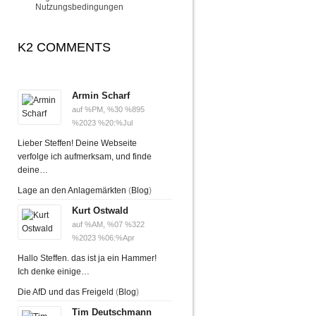
Nutzungsbedingungen
K2 COMMENTS
Armin Scharf
auf %PM, %30 %895
%2023 %20:%Jul
Lieber Steffen! Deine Webseite
verfolge ich aufmerksam, und finde
deine…
Lage an den Anlagemärkten
(
Blog
)
Kurt Ostwald
auf %AM, %07 %322
%2023 %06:%Apr
Hallo Steffen. das ist ja ein Hammer!
Ich denke einige…
Die AfD und das Freigeld
(
Blog
)
Tim Deutschmann