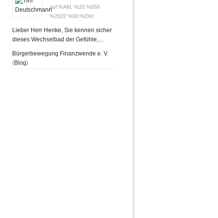
auf %AM, %20 %058
%2022 %00:%Okt
Lieber Herr Henke, Sie kennen sicher
dieses Wechselbad der Gefühle,…
Bürgerbewegung Finanzwende e. V.
(
Blog
)