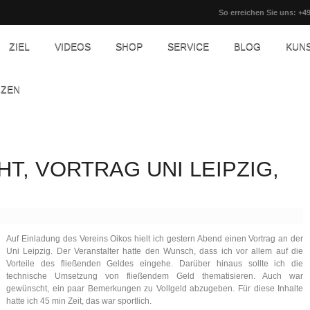
So erreichen Sie uns: +49
ZIEL
VIDEOS
SHOP
SERVICE
BLOG
KUN
NZEN
HT, VORTRAG UNI LEIPZIG,
Auf Einladung des Vereins Oikos hielt ich gestern Abend einen Vortrag an der
Uni Leipzig. Der Veranstalter hatte den Wunsch, dass ich vor allem auf die
Vorteile des fließenden Geldes eingehe. Darüber hinaus sollte ich die
technische Umsetzung von fließendem Geld thematisieren. Auch war
gewünscht, ein paar Bemerkungen zu Vollgeld abzugeben. Für diese Inhalte
hatte ich 45 min Zeit, das war sportlich.